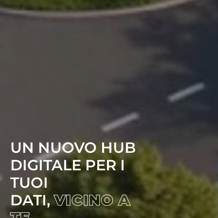
UN NUOVO HUB
DIGITALE PER I
TUOI
DATI,
VICINO A
TE.