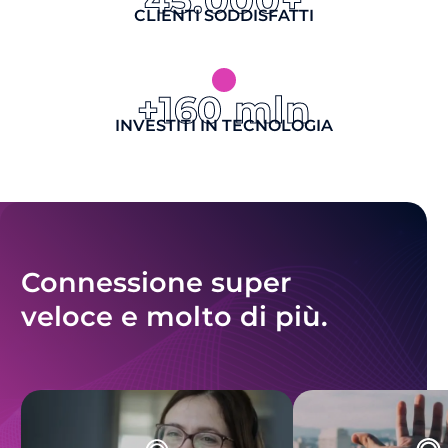
CLIENTI SODDISFATTI
+160 mln
INVESTITI IN TECNOLOGIA
Connessione super
veloce e molto di più.